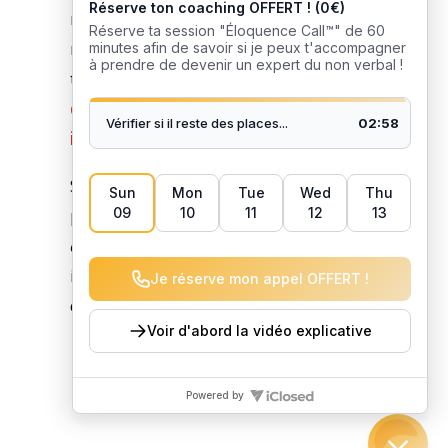
même si nos propos reste fidèle à se
masque, il arrive que notre corps nous
trahisse. C’est tout l’intérêt de savoir
décrypter le langage corporel de son
interlocuteur
!
Si vous êtes capable de reconnaitre les
principaux gestes
(généralement une petite
dizaine)
vous pourrez comprendre les
intentions qui se cachent derrière les beaux
discours des gens…