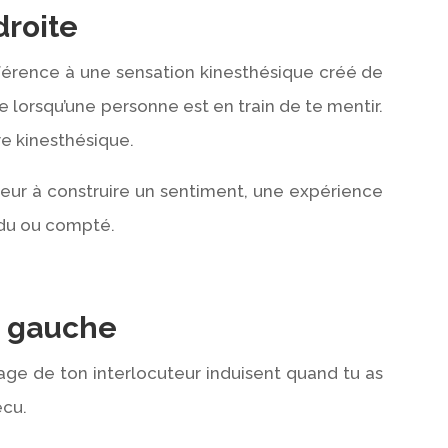
droite
référence à une sensation kinesthésique créé de
e lorsqu’une personne est en train de te mentir.
e kinesthésique.
teur à construire un sentiment, une expérience
endu ou compté.
à gauche
age de ton interlocuteur induisent quand tu as
écu.