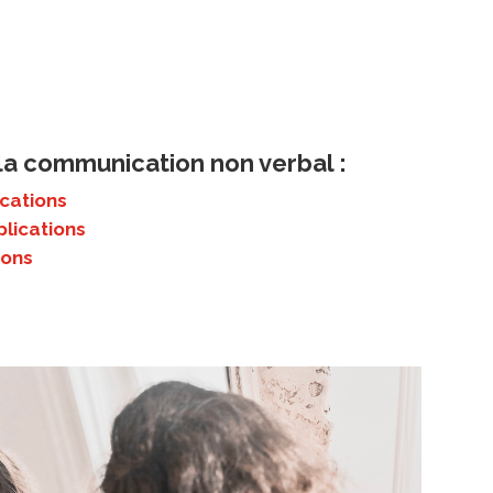
la communication non verbal :
ications
plications
ions