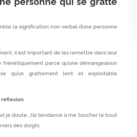
’une personne qui se gratte
mble la signification non verbal d’une personne
t, il est important de les remettre dans leur
te frénétiquement parce qu’une démangeaison
se qu’un grattement lent et exploitable
 réflexion
.
and je doute. J’ai tendance à me toucher le bout
evers des doigts.